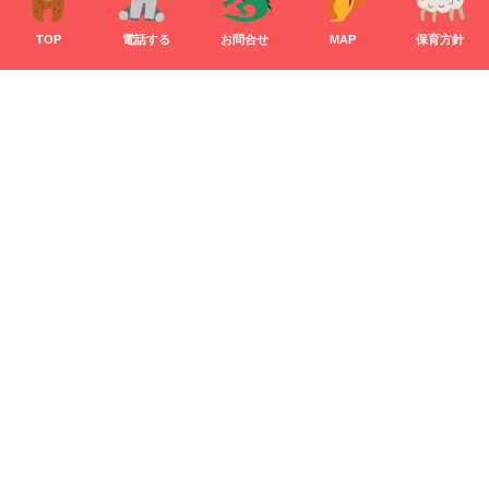
（うがい）の徹底
TOP
電話する
お問合せ
MAP
保育方針
MORE
歯科医院での治療の間の
一時預かりもOK！
MORE
利用者さんの声